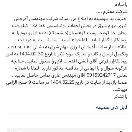
با سلام
شرکت محترم ....
احترما: بد ینوسیله به اطلاع می رساند شرکت مهندسی آذرخش
انرژی مهام شرق در بخش احداث فونداسیون خط 132 کیلو ولت
ارجان -دژ کوه در پست کوهستان(دیشموک)قطعه اول و دوم را به
پیمانکار واگذار نماید . لذا خواهشمند است نسبت به دریافت
اطلاعات از سایت آذرخش انرژی مهام شرق به نشانی :aemsco.ir
وتکمیل ارسال پاکات و مدارک مورد نظر تاتاریخ 1404.02.30 به امور
پیمانکاران فرعی آقای آتشی اقدمات لازم را مبذول نمایید. چنانچه
هرگونه سوال و یا ابهامی از مناقصه مذکور دارید. لطفا با شماره
تماس 09159242717 آقای مهندس غازی تماس حاصل نمایید .
ضمنا بازدید از سایت در تاریخ1404.02.25 در ساعت 9 صبح الزامی
میباشد.
با تشکر
فایل های ضمیمه