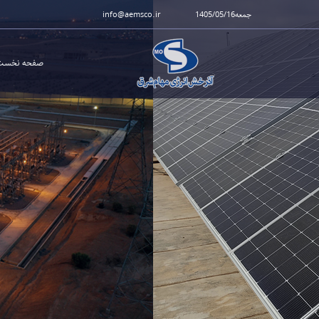
جمعه1405/05/16
info@aemsco.ir
صفحه نخست