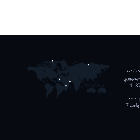
ه شهيد
 جمهوري
ل احمد