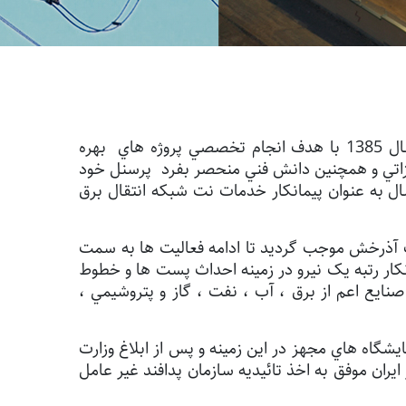
شرکت مهندسي آذرخش انرژي مهام شرق به عنوان يکي از شرکت هاي گروه مهام شرق فعاليت هاي خود را از سال 1385 با هدف انجام تخصصي پروژه هاي بهره
هيزاتي و همچنين دانش فني منحصر بفرد پرسنل خود
ه پروژه هاي تعمير و نگهداري شبکه هاي انتقال ورودي موثر داشته باشد به طوريکه به مدت بيش از 10 سال به عنوان پيمانکار خدمات نت شبکه انتقال برق
کت آذرخش موجب گرديد تا ادامه فعاليت ها به سمت
نکار رتبه يک نيرو در زمينه احداث پست ها و خطوط
حداث تاسيسات انتقال نيرو تا سطح ولتاژ 400 کیلوولت را در کليه صنايع اعم از برق ، آب ، نفت ، گاز و پتروشيمي ،
شگاه هاي مجهز در اين زمينه و پس از ابلاغ وزارت
a اقدام نموده و به عنوان اولين شرکت در ايران موفق به اخذ تائيديه سازمان پدافند غير عامل