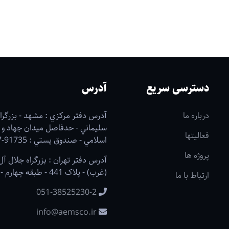
دسترسی سریع
آدرس
درباره ما
آدرس دفتر مرکزي : مشهد - بزرگرا
سليماني - حدفاصل ميدان جهاد و
فعالیتها
اسلامي - صندوق پستي : 91735-1187
پروژه ها
آدرس دفتر تهران : بزرگراه جلال آ
(غرب) - پلاک 441 - طبقه چهارم - واحد 7
ارتباط با ما
051-38525230-2
info@aemsco.ir