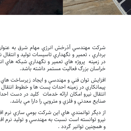
برداري ، تعمير و نگهداري تاسيسات توليد و انتقا
خراسان بزرگ فعاليت مستمر داشته باشد.
افزايش توان فني و مهندسي و ايجاد زيرساخت هاي ب
پيمانکاري در زمينه احداث پست ها و خطوط انتقال ب
صنايع معدني و فلزي و مترويي را دارا مي باشد.
از ديگر توانمندي هاي اين شرکت بومي سازي نرم افز
و همچنين توانير گردد .