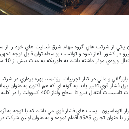
ل نيرو در کشور آغاز نمود و توانست بواسطه توان قابل توجه تج
در زمين
ازرگاني و مالي در کنار تجربيات ارزشمند بهره برداري در شر
رق فشار قوي تغيير يابد به گونه اي که هم اکنون به عنوان پيما
انتقال نيرو امکان ارائه خدمات کليد در دست ا
ار اتوماسيون پست هاي فشار قوي مي باشد که با توجه به آزماي
نيرو توانسته است نسبت به مهندسي و توليد نرم افزار با عنوان تجاري SAS